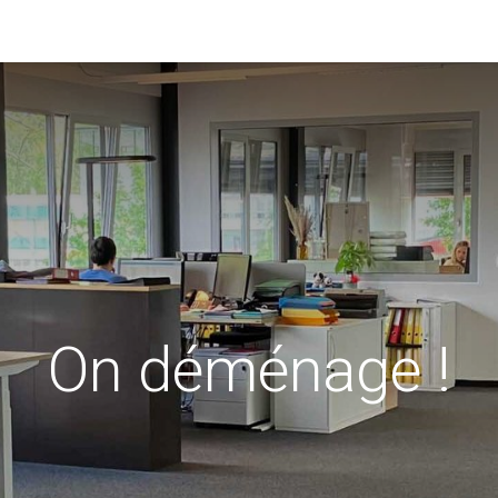
0
stations
Entreprise
Actualités
Recettes
On déménage !