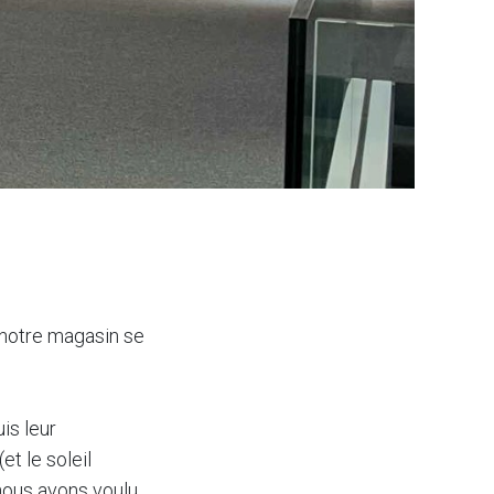
 notre magasin se
is leur
et le soleil
 nous avons voulu