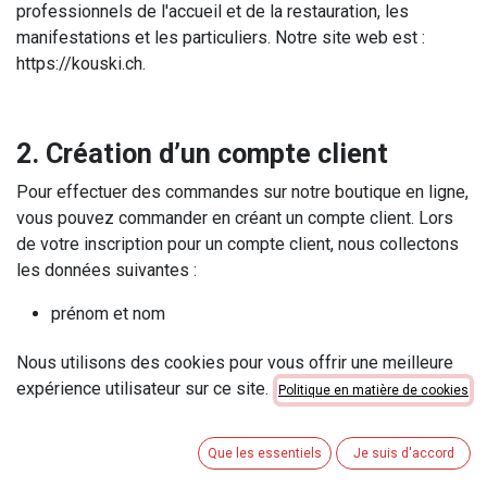
professionnels de l'accueil et de la restauration, les
manifestations et les particuliers. Notre site web est :
https://kouski.ch.
2. Création d’un compte client
Pour effectuer des commandes sur notre boutique en ligne,
vous pouvez commander en créant un compte client. Lors
de votre inscription pour un compte client, nous collectons
les données suivantes :
prénom et nom
adresse postale
Nous utilisons des cookies pour vous offrir une meilleure
numéro de téléphone
expérience utilisateur sur ce site.
adresse email
Politique en matière de cookies
mot de passe
Que les essentiels
Je suis d'accord
Ces données sont collectées dans le but de fournir au