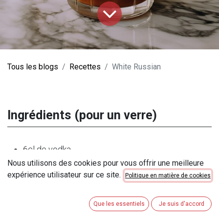
Tous les blogs
Recettes
White Russian
Ingrédients (pour un verre)
6cl de vodka
Nous utilisons des cookies pour vous offrir une meilleure
3cl de Kahlùa (ou une autre liqueur de café)
expérience utilisateur sur ce site.
Politique en matière de cookies
3cl de crème (ou de lait)
Que les essentiels
Je suis d'accord