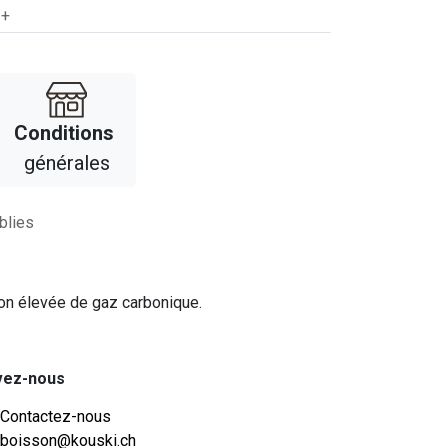
 +
Con​​ditions
générales
blies
tion élevée de gaz carbonique.
vez-nous
Contactez-nous
boisson@kouski.ch