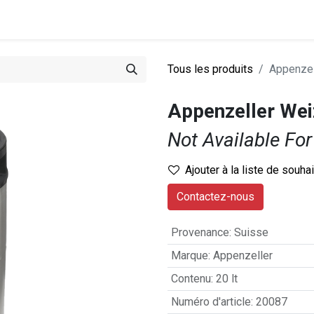
0
stations
Entreprise
Actualités
Recettes
Tous les produits
Appenzel
Appenzeller Wei
Not Available For
Ajouter à la liste de souha
Contactez-nous
Provenance
:
Suisse
Marque
:
Appenzeller
Contenu
:
20 lt
Numéro d'article
:
20087