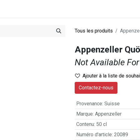
0
stations
Entreprise
Actualités
Recettes
Tous les produits
Appenzell
Appenzeller Quöl
Not Available For
Ajouter à la liste de souha
Contactez-nous
Provenance
:
Suisse
Marque
:
Appenzeller
Contenu
:
50 cl
Numéro d'article
:
20089