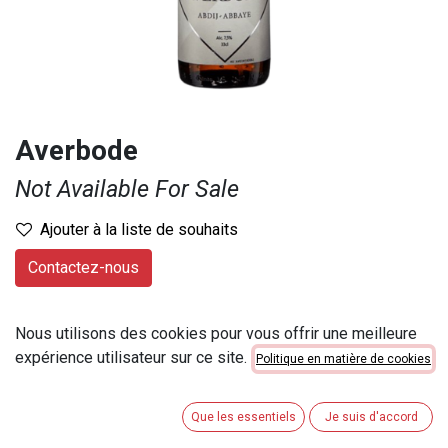
Averbode
Not Available For Sale
Ajouter à la liste de souhaits
Contactez-nous
Provenance
:
Belgique
Nous utilisons des cookies pour vous offrir une meilleure
Marque
:
Autres bières étangères
expérience utilisateur sur ce site.
Politique en matière de cookies
Contenu
:
33 cl
Numéro d'article
:
20093
Que les essentiels
Je suis d'accord