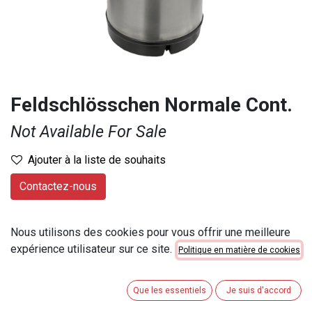
Feldschlösschen Normale Cont.
Not Available For Sale
Ajouter à la liste de souhaits
Contactez-nous
Marque
:
Feldschlösschen
Nous utilisons des cookies pour vous offrir une meilleure
Contenu
:
20 lt
expérience utilisateur sur ce site.
Politique en matière de cookies
Numéro d'article
:
22108
Catégorie de contenu
:
20lt et +
Que les essentiels
Je suis d'accord