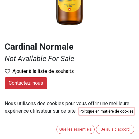
Cardinal Normale
Not Available For Sale
Ajouter à la liste de souhaits
Contactez-nous
Provenance
:
Suisse
Nous utilisons des cookies pour vous offrir une meilleure
Marque
:
Cardinal
expérience utilisateur sur ce site.
Politique en matière de cookies
Contenu
:
50 cl
Numéro d'article
:
23005
Que les essentiels
Je suis d'accord