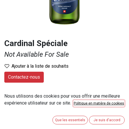
Cardinal Spéciale
Not Available For Sale
Ajouter à la liste de souhaits
Contactez-nous
Provenance
:
Suisse
Nous utilisons des cookies pour vous offrir une meilleure
Marque
:
Cardinal
expérience utilisateur sur ce site.
Politique en matière de cookies
Contenu
:
25 cl
Numéro d'article
:
23103
Que les essentiels
Je suis d'accord