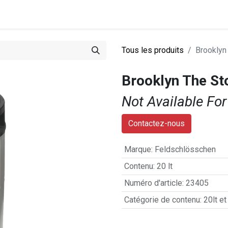
0
stations
Entreprise
Actualités
Recettes
Tous les produits
Brooklyn
Brooklyn The Sto
Not Available For
Contactez-nous
Marque
:
Feldschlösschen
Contenu
:
20 lt
Numéro d'article
:
23405
Catégorie de contenu
:
20lt et