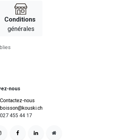
Con​​ditions
générales
blies
vez-nous
Contactez-nous
boisson@kouski.ch
027 455 44 17