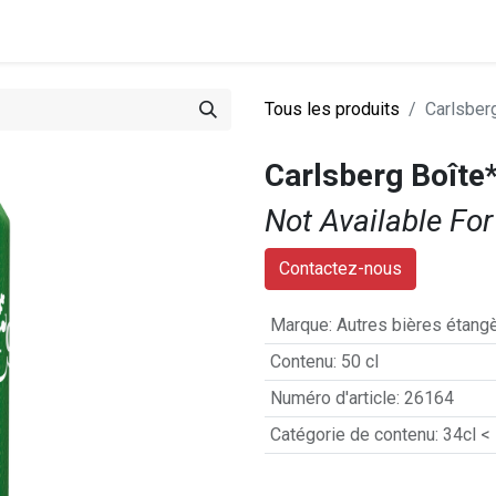
0
stations
Entreprise
Actualités
Recettes
Tous les produits
Carlsber
Carlsberg Boîte
Not Available For
Contactez-nous
Marque
:
Autres bières étang
Contenu
:
50 cl
Numéro d'article
:
26164
Catégorie de contenu
:
34cl <