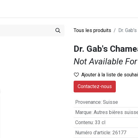
0
stations
Entreprise
Actualités
Recettes
Tous les produits
Dr. Gab'
Dr. Gab's Chame
Not Available For
Ajouter à la liste de souha
Contactez-nous
Provenance
:
Suisse
Marque
:
Autres bières suiss
Contenu
:
33 cl
Numéro d'article
:
26177