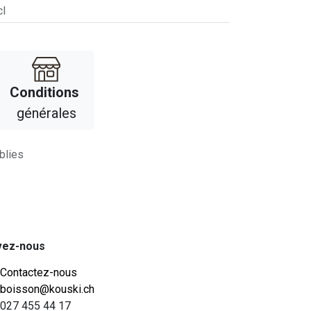
cl
Con​​ditions
générales
blies
vez-nous
Contactez-nous
boisson@kouski.ch
027 455 44 17