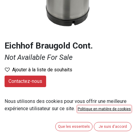
Eichhof Braugold Cont.
Not Available For Sale
Ajouter à la liste de souhaits
Contactez-nous
Provenance
:
Suisse
Nous utilisons des cookies pour vous offrir une meilleure
Marque
:
Heineken
expérience utilisateur sur ce site.
Politique en matière de cookies
Contenu
:
20 lt
Numéro d'article
:
26188
Que les essentiels
Je suis d'accord