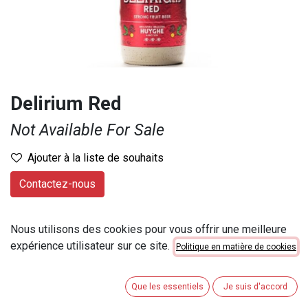
Delirium Red
Not Available For Sale
Ajouter à la liste de souhaits
Contactez-nous
Provenance
:
Belgique
Nous utilisons des cookies pour vous offrir une meilleure
Marque
:
Autres bières étangères
expérience utilisateur sur ce site.
Politique en matière de cookies
Contenu
:
33 cl
Numéro d'article
:
26200
Que les essentiels
Je suis d'accord