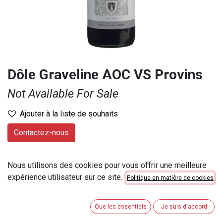
Dôle Graveline AOC VS Provins
Not Available For Sale
Ajouter à la liste de souhaits
Contactez-nous
Marque
:
Provins
Nous utilisons des cookies pour vous offrir une meilleure
Contenu
:
100 cl
expérience utilisateur sur ce site.
Politique en matière de cookies
Numéro d'article
:
301311
Catégorie de contenu
:
51cl < 100cl
Que les essentiels
Je suis d'accord