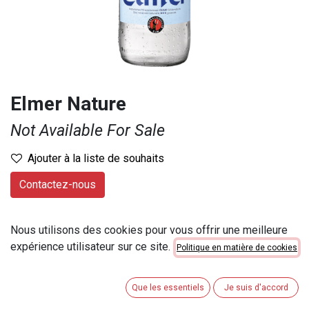
Elmer Nature
Not Available For Sale
Ajouter à la liste de souhaits
Contactez-nous
Provenance
:
Suisse
Nous utilisons des cookies pour vous offrir une meilleure
Marque
:
Elmer
expérience utilisateur sur ce site.
Politique en matière de cookies
Contenu
:
100 cl
Numéro d'article
:
3051
Que les essentiels
Je suis d'accord