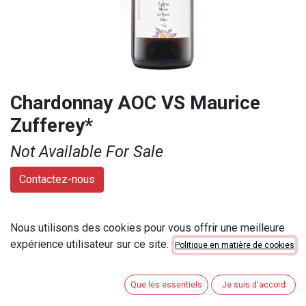
Chardonnay AOC VS Maurice
Zufferey*
Not Available For Sale
Contactez-nous
Marque
:
Encaveurs Sierre et région
Nous utilisons des cookies pour vous offrir une meilleure
Contenu
:
75 cl
expérience utilisateur sur ce site.
Politique en matière de cookies
Numéro d'article
:
314077
Catégorie de contenu
:
51cl < 100cl
Que les essentiels
Je suis d'accord