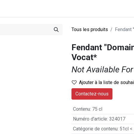
0
stations
Entreprise
Actualités
Recettes
Tous les produits
Fendant 
Fendant "Domai
Vocat*
Not Available For
Ajouter à la liste de souha
Contactez-nous
Contenu
:
75 cl
Numéro d'article
:
324017
Catégorie de contenu
:
51cl <