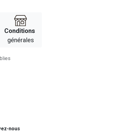
Con​​ditions
générales
blies
vez-nous