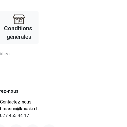
Con​​ditions
générales
blies
vez-nous
Contactez-nous
boisson@kouski.ch
027 455 44 17