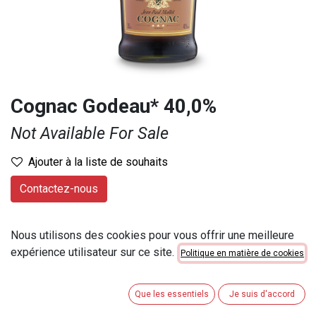
Cognac Godeau* 40,0%
Not Available For Sale
Ajouter à la liste de souhaits
Contactez-nous
Contenu
:
35 cl
Nous utilisons des cookies pour vous offrir une meilleure
Numéro d'article
:
803203
expérience utilisateur sur ce site.
Politique en matière de cookies
Catégorie de contenu
:
34cl < 50cl
Que les essentiels
Je suis d'accord