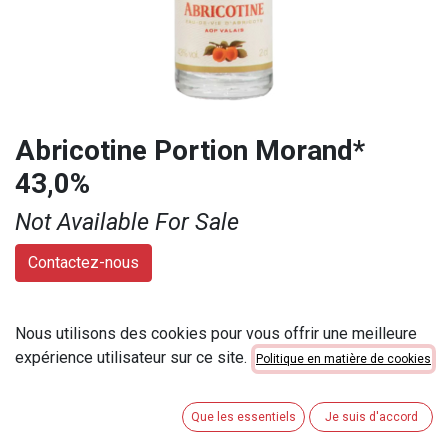
Abricotine Portion Morand*
43,0%
Not Available For Sale
Contactez-nous
Provenance
:
Valais
Nous utilisons des cookies pour vous offrir une meilleure
Marque
:
Morand
expérience utilisateur sur ce site.
Politique en matière de cookies
Contenu
:
2 cl
Numéro d'article
:
805706
Que les essentiels
Je suis d'accord
Catégorie de contenu
:
0 < 33cl