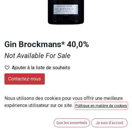
Gin Brockmans* 40,0%
Not Available For Sale
Ajouter à la liste de souhaits
Contactez-nous
Provenance
:
Royaume-Uni
Nous utilisons des cookies pour vous offrir une meilleure
Contenu
:
70 cl
expérience utilisateur sur ce site.
Politique en matière de cookies
Numéro d'article
:
807130
Catégorie de contenu
:
51cl < 100cl
Que les essentiels
Je suis d'accord