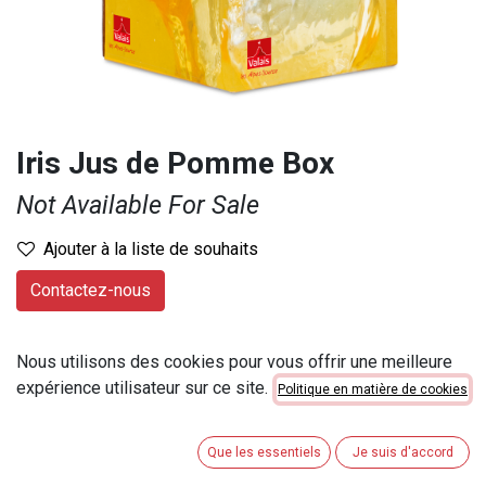
Iris Jus de Pomme Box
Not Available For Sale
Ajouter à la liste de souhaits
Contactez-nous
Provenance
:
Valais
Nous utilisons des cookies pour vous offrir une meilleure
Marque
:
Iris
expérience utilisateur sur ce site.
Politique en matière de cookies
Contenu
:
5 lt
Numéro d'article
:
9349
Que les essentiels
Je suis d'accord