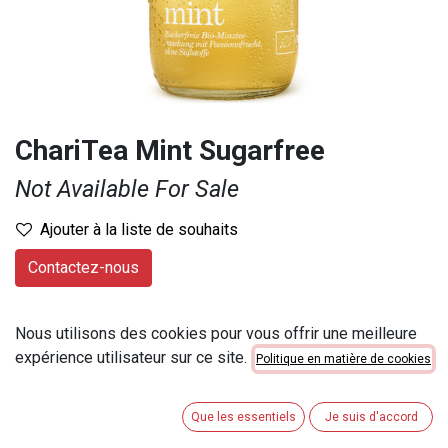
ChariTea Mint Sugarfree
Not Available For Sale
Ajouter à la liste de souhaits
Contactez-nous
Contenu
:
33 cl
Nous utilisons des cookies pour vous offrir une meilleure
Numéro d'article
:
9492
expérience utilisateur sur ce site.
Politique en matière de cookies
Catégorie de contenu
:
0 < 33cl
Que les essentiels
Je suis d'accord