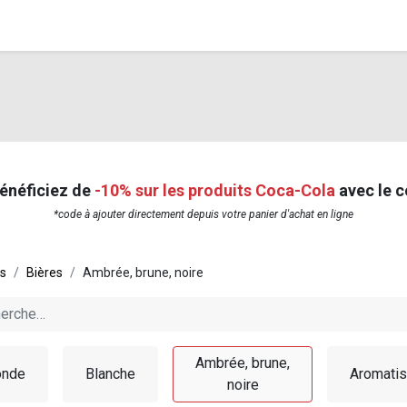
0
stations
Entreprise
Actualités
Recettes
bénéficiez de
-10% sur les produits Coca-Cola
avec le 
*code à ajouter directement depuis votre panier d'achat en ligne
ts
Bières
Ambrée, brune, noire
Ambrée, brune,
onde
Blanche
Aromati
noire