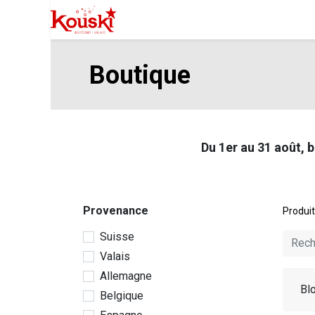
Professionnels
Boutique
Manife
Boutique
Du 1er au 31 août, 
Provenance
Produi
Suisse
Valais
Allemagne
Bl
Belgique