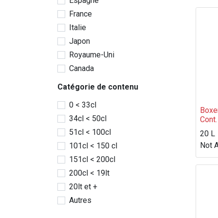
Espagne
France
Italie
Japon
Royaume-Uni
Canada
Catégorie de contenu
0 < 33cl
Boxe
34cl < 50cl
Cont.
51cl < 100cl
20 L
Not A
101cl < 150 cl
151cl < 200cl
200cl < 19lt
20lt et +
Autres