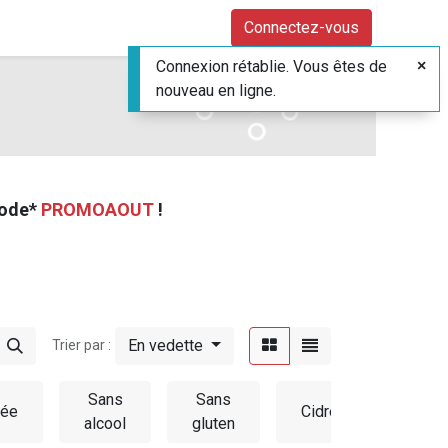
Connectez-vous
Connexion rétablie. Vous êtes de
nouveau en ligne.
code*
PROMOAOUT
!
En vedette
Trier par :
Sans
Sans
Autr
sée
Cidres
alcool
gluten
bièr