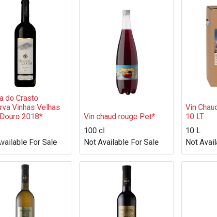
a do Crasto
rva Vinhas Velhas
Vin Chau
Douro 2018*
Vin chaud rouge Pet*
10 LT
100 cl
10 L
vailable For Sale
Not Available For Sale
Not Avail